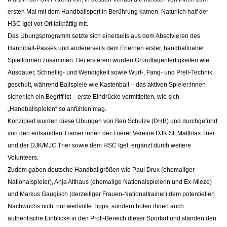
ersten Mal mit dem Handballsport in Berührung kamen. Natürlich half der
HSC Igel vor Ort tatkräftig mit.
Das Übungsprogramm setzte sich einerseits aus dem Absolvieren des
Hanniball-Passes und andererseits dem Erlernen erster, handballnaher
Spielformen zusammen. Bei ersterem wurden Grundlagenfertigkeiten wie
Ausdauer, Schnellig- und Wendigkeit sowie Wurf-, Fang- und Prell-Technik
geschult, während Ballspiele wie Kastenball – das aktiven Spieler:innen
sicherlich ein Begriff ist – erste Eindrücke vermittelten, wie sich
„Handballspielen“ so anfühlen mag.
Konzipiert wurden diese Übungen von Ben Schulze (DHB) und durchgeführt
von den entsandten Trainer:innen der Trierer Vereine DJK St. Matthias Trier
und der DJK/MJC Trier sowie dem HSC Igel, ergänzt durch weitere
Volunteers.
Zudem gaben deutsche Handballgrößen wie Paul Drux (ehemaliger
Nationalspieler), Anja Althaus (ehemalige Nationalspielerin und Ex-Mieze)
und Markus Gaugisch (derzeitiger Frauen-Nationaltrainer) dem potentiellen
Nachwuchs nicht nur wertvolle Tipps, sondern boten ihnen auch
authentische Einblicke in den Profi-Bereich dieser Sportart und standen den