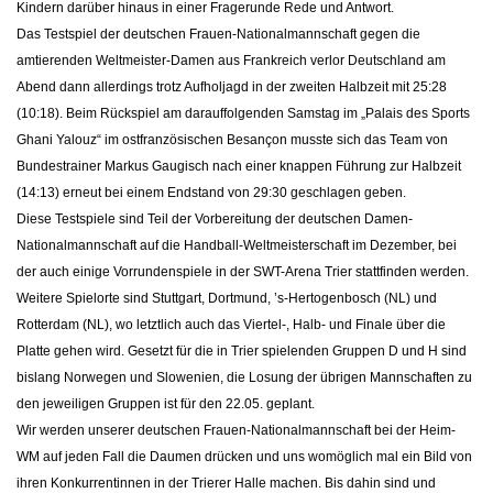
Kindern darüber hinaus in einer Fragerunde Rede und Antwort.
Das Testspiel der deutschen Frauen-Nationalmannschaft gegen die
amtierenden Weltmeister-Damen aus Frankreich verlor Deutschland am
Abend dann allerdings trotz Aufholjagd in der zweiten Halbzeit mit 25:28
(10:18). Beim Rückspiel am darauffolgenden Samstag im „Palais des Sports
Ghani Yalouz“ im ostfranzösischen Besançon musste sich das Team von
Bundestrainer Markus Gaugisch nach einer knappen Führung zur Halbzeit
(14:13) erneut bei einem Endstand von 29:30 geschlagen geben.
Diese Testspiele sind Teil der Vorbereitung der deutschen Damen-
Nationalmannschaft auf die Handball-Weltmeisterschaft im Dezember, bei
der auch einige Vorrundenspiele in der SWT-Arena Trier stattfinden werden.
Weitere Spielorte sind Stuttgart, Dortmund, ’s-Hertogenbosch (NL) und
Rotterdam (NL), wo letztlich auch das Viertel-, Halb- und Finale über die
Platte gehen wird. Gesetzt für die in Trier spielenden Gruppen D und H sind
bislang Norwegen und Slowenien, die Losung der übrigen Mannschaften zu
den jeweiligen Gruppen ist für den 22.05. geplant.
Wir werden unserer deutschen Frauen-Nationalmannschaft bei der Heim-
WM auf jeden Fall die Daumen drücken und uns womöglich mal ein Bild von
ihren Konkurrentinnen in der Trierer Halle machen. Bis dahin sind und