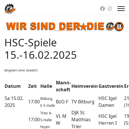
HSC-Spiele
15.-16.02.2025
(Angaben ohne Gewähr)
Mann-
Datum
Zeit
Halle
Heimverein
Gastverein
E
schaft
Sa 15.
02.
HSC Igel
21
Bitburg,
17:00
BzO F
TV Bitburg
2025
Damen
(1
E-S-Halle
DJK St.
Trier, A-
VL M
HSC Igel
19
17:00
Matthias
S-Halle
W
Herren I
(5
Trier
Feyen