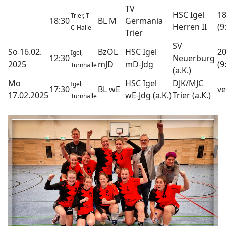
TV
HSC Igel
18
Trier, T-
18:30
BL M
Germania
Herren II
(9
C-Halle
Trier
SV
So 16.02.
BzOL
HSC Igel
20
Igel,
12:30
Neuerburg
2025
mJD
mD-Jdg
(9
Turnhalle
(a.K.)
Mo
HSC Igel
DJK/MJC
Igel,
17:30
BL wE
ve
17.02.2025
wE-Jdg (a.K.)
Trier (a.K.)
Turnhalle