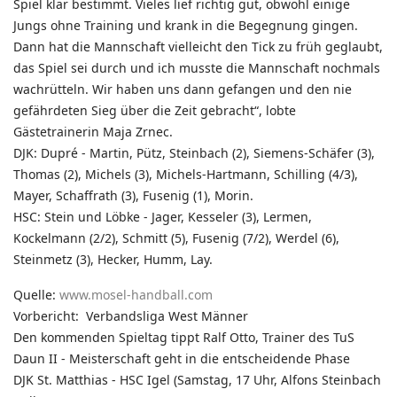
Spiel klar bestimmt. Vieles lief richtig gut, obwohl einige
Jungs ohne Training und krank in die Begegnung gingen.
Dann hat die Mannschaft vielleicht den Tick zu früh geglaubt,
das Spiel sei durch und ich musste die Mannschaft nochmals
wachrütteln. Wir haben uns dann gefangen und den nie
gefährdeten Sieg über die Zeit gebracht“, lobte
Gästetrainerin Maja Zrnec.
DJK: Dupré - Martin, Pütz, Steinbach (2), Siemens-Schäfer (3),
Thomas (2), Michels (3), Michels-Hartmann, Schilling (4/3),
Mayer, Schaffrath (3), Fusenig (1), Morin.
HSC: Stein und Löbke - Jager, Kesseler (3), Lermen,
Kockelmann (2/2), Schmitt (5), Fusenig (7/2), Werdel (6),
Steinmetz (3), Hecker, Humm, Lay.
Quelle:
www.mosel-handball.com
Vorbericht: Verbandsliga West Männer
Den kommenden Spieltag tippt Ralf Otto, Trainer des TuS
Daun II - Meisterschaft geht in die entscheidende Phase
DJK St. Matthias - HSC Igel (Samstag, 17 Uhr, Alfons Steinbach