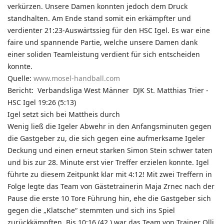
verkürzen. Unsere Damen konnten jedoch dem Druck
standhalten. Am Ende stand somit ein erkämpfter und
verdienter 21:23-Auswärtssieg für den HSC Igel. Es war eine
faire und spannende Partie, welche unsere Damen dank
einer soliden Teamleistung verdient für sich entscheiden
konnte.
Quelle:
www.mosel-handball.com
Bericht: Verbandsliga West Männer DJK St. Matthias Trier -
HSC Igel 19:26 (5:13)
Igel setzt sich bei Mattheis durch
Wenig ließ die Igeler Abwehr in den Anfangsminuten gegen
die Gastgeber zu, die sich gegen eine aufmerksame Igeler
Deckung und einen erneut starken Simon Stein schwer taten
und bis zur 28. Minute erst vier Treffer erzielen konnte. Igel
führte zu diesem Zeitpunkt klar mit 4:12! Mit zwei Treffern in
Folge legte das Team von Gästetrainerin Maja Zrnec nach der
Pause die erste 10 Tore Führung hin, ehe die Gastgeber sich
gegen die „Klatsche“ stemmten und sich ins Spiel
zurückkämpften. Bis 10:16 (42.) war das Team von Trainer Olli