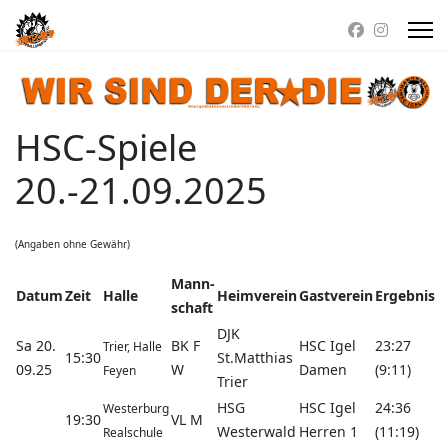
HSC-Spiele
20.-21.09.2025
(Angaben ohne Gewähr)
Mann-
Datum
Zeit
Halle
Heimverein
Gastverein
Ergebnis
schaft
DJK
Sa 20.
BK F
HSC Igel
23:27
Trier, Halle
15:30
St.Matthias
09.25
W
Damen
(9:11)
Feyen
Trier
HSG
HSC Igel
24:36
Westerburg
19:30
VL M
Westerwald
Herren 1
(11:19)
Realschule