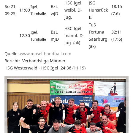
HSC Igel
JSG
So 21.
BzL
18:15
Igel,
11:00
weibl. D-
Hunsrück
09.25
wJD
(7:6)
Turnhalle
Jug.
II
TuS
HSC Igel
BzL
Fortuna
32:11
Igel,
12:30
männl. D-
mJD
Saarburg
(17:6)
Turnhalle
Jug. (ak)
(ak)
Quelle:
www.mosel-handball.com
Bericht: Verbandsliga Männer
HSG Westerwald - HSC Igel 24:36 (11:19)