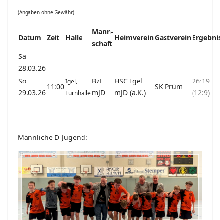
(Angaben ohne Gewähr)
Mann-
Datum
Zeit
Halle
Heimverein
Gastverein
Ergebni
schaft
Sa
28.03.26
So
BzL
HSC Igel
26:19
Igel,
11:00
SK Prüm
29.03.26
mJD
mJD (a.K.)
(12:9)
Turnhalle
Männliche D-Jugend: