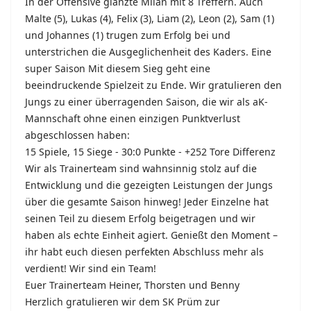
In der Offensive glänzte Milan mit 8 Treffern. Auch
Malte (5), Lukas (4), Felix (3), Liam (2), Leon (2), Sam (1)
und Johannes (1) trugen zum Erfolg bei und
unterstrichen die Ausgeglichenheit des Kaders.
Eine
super Saison
Mit diesem Sieg geht eine
beeindruckende Spielzeit zu Ende.
Wir gratulieren den
Jungs zu einer überragenden Saison, die wir als aK-
Mannschaft ohne einen einzigen Punktverlust
abgeschlossen haben:
15 Spiele, 15 Siege -
30:0 Punkte -
+252 Tore Differenz
Wir als Trainerteam sind wahnsinnig stolz auf die
Entwicklung und die gezeigten Leistungen der Jungs
über die gesamte Saison hinweg!
Jeder Einzelne hat
seinen Teil zu diesem Erfolg beigetragen und wir
haben als echte Einheit agiert.
Genießt den Moment –
ihr habt euch diesen perfekten Abschluss mehr als
verdient!
Wir sind ein Team!
Euer Trainerteam
Heiner, Thorsten und Benny
Herzlich gratulieren wir dem SK Prüm zur