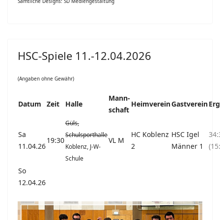
Sämtliche Designs: SD Mediengestaltung
HSC-Spiele 11.-12.04.2026
(Angaben ohne Gewähr)
Mann-
Datum
Zeit
Halle
Heimverein
Gastverein
Erg
schaft
Güls,
Sa
HC Koblenz
HSC Igel
34:
Schulsporthalle
19:30
VL M
11.04.26
2
Männer 1
(15
Koblenz, J-W-
Schule
So
12.04.26