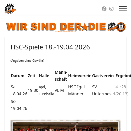
HSC-Spiele 18.-19.04.2026
(Angaben ohne Gewähr)
Mann-
Datum
Zeit
Halle
Heimverein
Gastverein
Ergebni
schaft
Sa
HSC Igel
SV
41:28
Igel,
19:30
VL M
18.04.26
Männer 1
Untermosel
(20:13)
Turnhalle
So
19.04.26