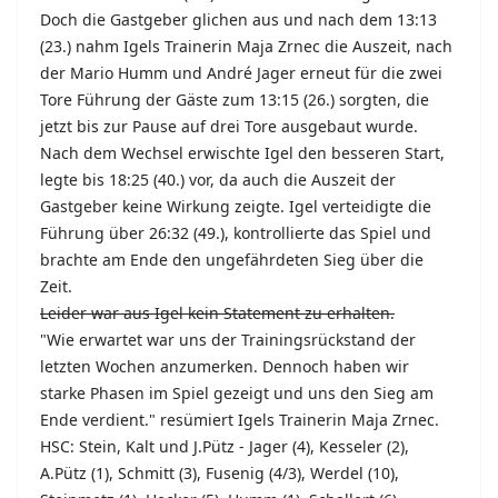
Doch die Gastgeber glichen aus und nach dem 13:13
(23.) nahm Igels Trainerin Maja Zrnec die Auszeit, nach
der Mario Humm und André Jager erneut für die zwei
Tore Führung der Gäste zum 13:15 (26.) sorgten, die
jetzt bis zur Pause auf drei Tore ausgebaut wurde.
Nach dem Wechsel erwischte Igel den besseren Start,
legte bis 18:25 (40.) vor, da auch die Auszeit der
Gastgeber keine Wirkung zeigte. Igel verteidigte die
Führung über 26:32 (49.), kontrollierte das Spiel und
brachte am Ende den ungefährdeten Sieg über die
Zeit.
Leider war aus Igel kein Statement zu erhalten.
"Wie erwartet war uns der Trainingsrückstand der
letzten Wochen anzumerken. Dennoch haben wir
starke Phasen im Spiel gezeigt und uns den Sieg am
Ende verdient." resümiert Igels Trainerin Maja Zrnec.
HSC: Stein, Kalt und J.Pütz - Jager (4), Kesseler (2),
A.Pütz (1), Schmitt (3), Fusenig (4/3), Werdel (10),